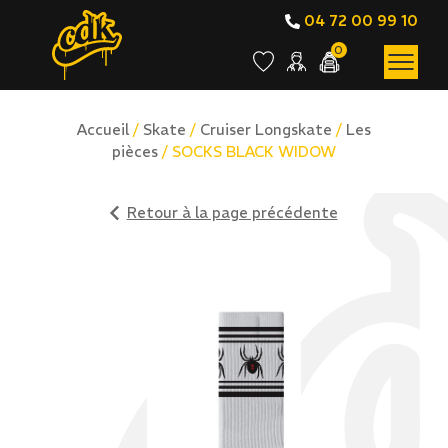
04 72 00 99 10
0
Accueil
/
Skate
/
Cruiser Longskate
/
Les
pièces
/ SOCKS BLACK WIDOW
Retour à la page précédente