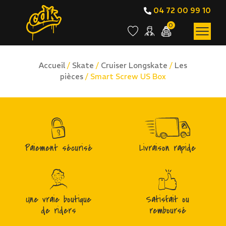
04 72 00 99 10
0
Accueil
/
Skate
/
Cruiser Longskate
/
Les
pièces
/ Smart Screw US Box
Paiement sécurisé
Livraison rapide
Une vraie boutique
Satisfait ou
de riders
remboursé