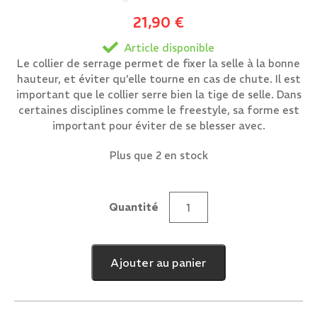
21,90
€
Article disponible
Le collier de serrage permet de fixer la selle à la bonne
hauteur, et éviter qu’elle tourne en cas de chute. Il est
important que le collier serre bien la tige de selle. Dans
certaines disciplines comme le freestyle, sa forme est
important pour éviter de se blesser avec.
Plus que 2 en stock
Quantité
quantité
de
Simple
Ajouter au panier
Vis
CNC
Noir
28.6