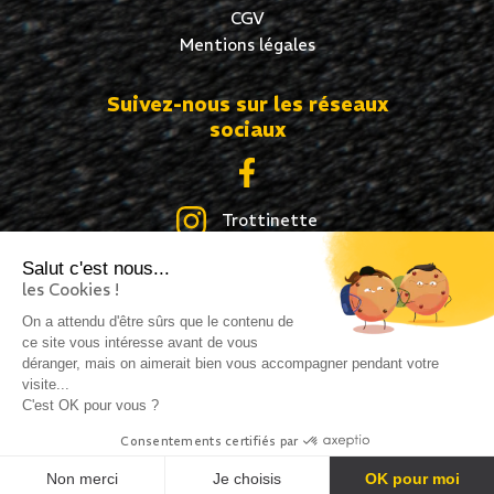
CGV
Mentions légales
Suivez-nous sur les réseaux
sociaux
Trottinette
Salut c'est nous...
Skate
les Cookies !
Roller
On a attendu d'être sûrs que le contenu de
ce site vous intéresse avant de vous
déranger, mais on aimerait bien vous accompagner pendant votre
visite...
C'est OK pour vous ?
Création site internet : idcom-lagence.fr
- Copyright
Consentements certifiés par
©2026 -
Mentions légales
-
Confidentialité
Non merci
Je choisis
OK pour moi