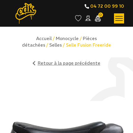
04 72 00 99 10
0
Accueil
/
Monocycle
/
Pièces
détachées
/
Selles
/ Selle Fusion Freeride
Retour à la page précédente