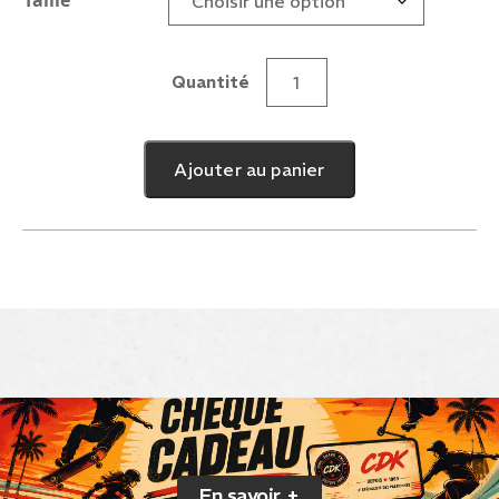
Taille
Quantité
quantité
de
Seba
Ajouter au panier
Hook
En savoir +