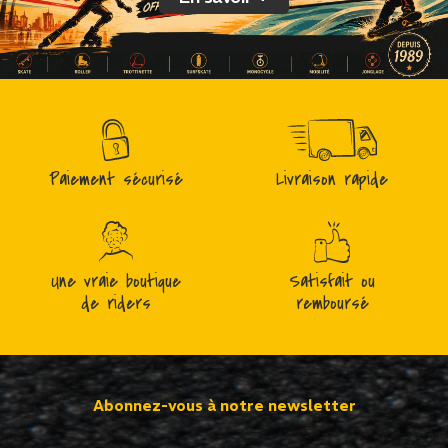
Paiement sécurisé
Livraison rapide
Une vraie boutique
Satisfait ou
de riders
remboursé
Abonnez-vous à notre newsletter