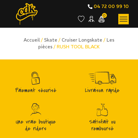
04 72 00 99 10
0
Accueil
/
Skate
/
Cruiser Longskate
/
Les
pièces
/ RUSH TOOL BLACK
Paiement sécurisé
Livraison rapide
Une vraie boutique
Satisfait ou
de riders
remboursé