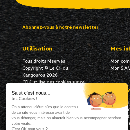
Abonnez-vous à notre newsletter
Utilisation
Mes in
Tous droits réservés
Mon com
Copyright © Le Cri du
Mon S.A.V
Kangourou 2026
CDK utilise des cookies sur ce
site Web pour garantir une
Mes av
Salut c'est nous...
excellente expérience de
les Cookies !
Livraison
navigation à tous ses
On a attendu d'être sûrs que le contenu
Paiement
utilisateurs. En poursuivant
de ce site vous intéresse avant de
Satisfai
votre navigation, vous acceptez
vous déranger, mais on aimerait bien vous accompagner pendant
Expédié 
l’utilisation de cookies.
votre visite...
C'est OK pour vous ?