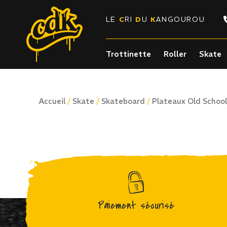
LE
C
RI
D
U
K
ANGOUROU
Trottinette
Roller
Skate
/
/
/
Accueil
Skate
Skateboard
Plateaux Old School
Paiement sécurisé