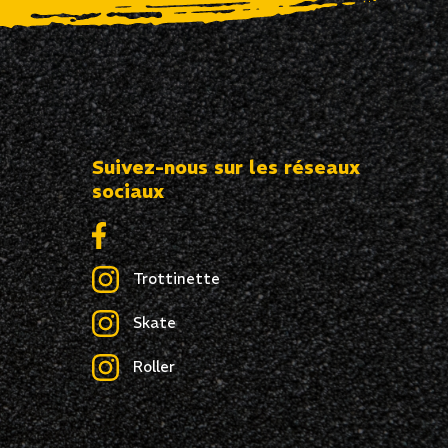
Suivez-nous sur les réseaux
sociaux
Trottinette
Skate
Roller