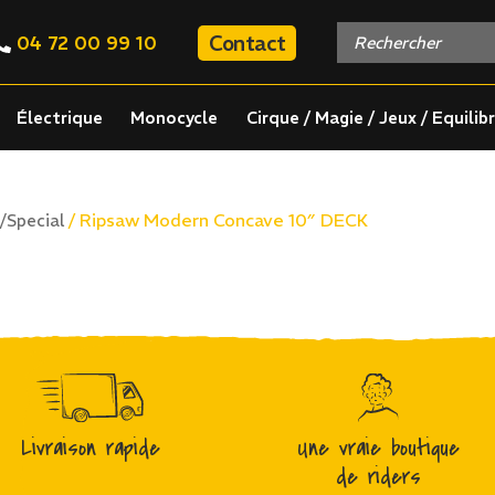
Contact
04 72 00 99 10
Électrique
Monocycle
Cirque / Magie / Jeux / Equilib
/ Ripsaw Modern Concave 10″ DECK
/Special
Livraison rapide
Une vraie boutique
de riders