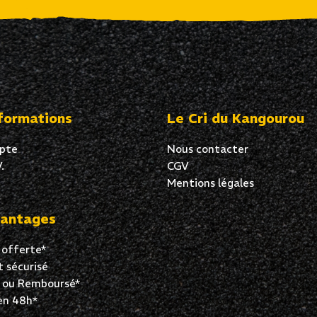
formations
Le Cri du Kangourou
pte
Nous contacter
.
CGV
Mentions légales
antages
 offerte*
 sécurisé
t ou Remboursé*
en 48h*