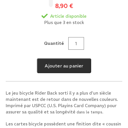
8,90
€
Article disponible
Plus que 3 en stock
Quantité
quantité
de
Rider
Ajouter au panier
Back
Jaune
Le jeu bicycle Rider Back
sorti il y a
plus d’un siècle
maintenant est de retour
dans de nouvelles couleurs.
Imprimé
par USPCC (U.S. Playins Card Company)
pour
assurer sa qualité
et sa longévité
dans le temps.
Les cartes bicycle possèdent une finition dite « coussin