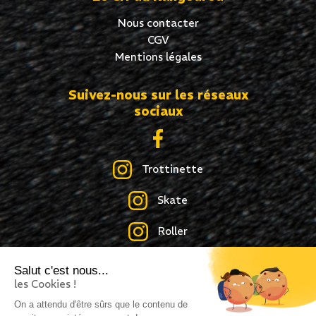
Nous contacter
CGV
Mentions légales
Suivez-nous sur les réseaux
sociaux
Trottinette
Skate
Roller
Salut c'est nous...
les Cookies !
Création site internet : idcom-lagence.fr
- Copyright
On a attendu d'être sûrs que le contenu de