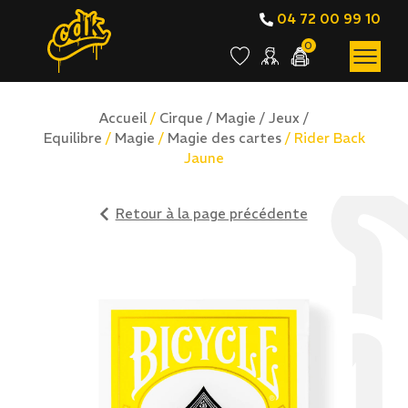
04 72 00 99 10
0
Accueil
/
Cirque / Magie / Jeux /
Equilibre
/
Magie
/
Magie des cartes
/ Rider Back
Jaune
Retour à la page précédente