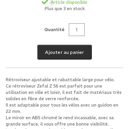
Article disponible
Plus que 3 en stock
Quantité
quantité
de
Retroviseur
Ajouter au panier
Velo
Droit
Zefal
espion
Rétroviseur ajustable et rabattable large pour vélo.
z56
Ce rétroviseur Zefal Z 56 est parfait pour une
utilisation en ville et loisir, il est fait de matériaux très
solides en fibre de verre renforcée.
Il est adaptable pour tous les vélos avec un guidon en
22 mm.
Le miroir en ABS chromé le rend incassable, avec sa
grande surface, il vous offre une bonne visibilité.