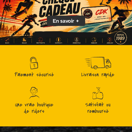
En savoir +
Paiement sécurisé
Livraison rapide
Une vraie boutique
Satisfait ou
de riders
remboursé