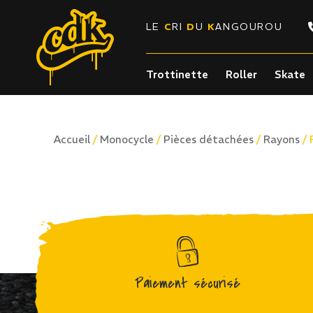
LE
C
RI
D
U
K
ANGOUROU
Trottinette
Roller
Skate
/
/
/
/ 
Accueil
Monocycle
Pièces détachées
Rayons
Paiement sécurisé