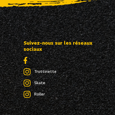
Suivez-nous sur les réseaux
sociaux
Trottinette
Skate
Roller