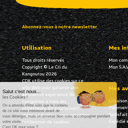
Abonnez-vous à notre newsletter
Utilisation
Mes in
Tous droits réservés
Mon com
Copyright © Le Cri du
Mon S.A.V
Kangourou 2026
CDK utilise des cookies sur ce
site Web pour garantir une
Mes av
Salut c'est nous...
excellente expérience de
les Cookies !
Livraison
navigation à tous ses
On a attendu d'être sûrs que le contenu
Paiement
utilisateurs. En poursuivant
de ce site vous intéresse avant de
Satisfai
votre navigation, vous acceptez
vous déranger, mais on aimerait bien vous accompagner pendant
Expédié 
l’utilisation de cookies.
votre visite...
C'est OK pour vous ?