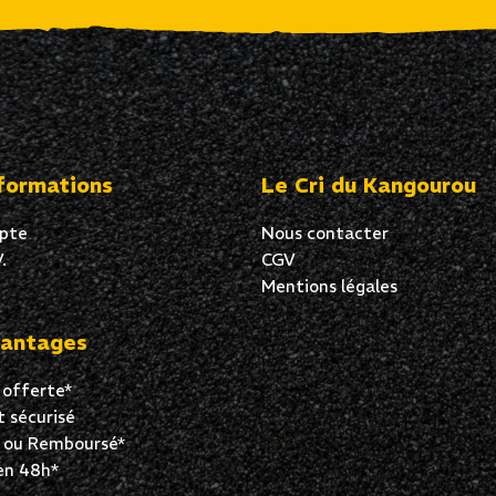
formations
Le Cri du Kangourou
pte
Nous contacter
.
CGV
Mentions légales
antages
 offerte*
 sécurisé
t ou Remboursé*
en 48h*