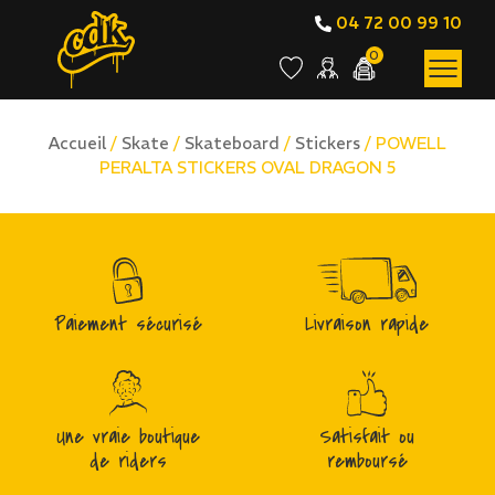
04 72 00 99 10
0
Accueil
/
Skate
/
Skateboard
/
Stickers
/ POWELL
PERALTA STICKERS OVAL DRAGON 5
Paiement sécurisé
Livraison rapide
Une vraie boutique
Satisfait ou
de riders
remboursé