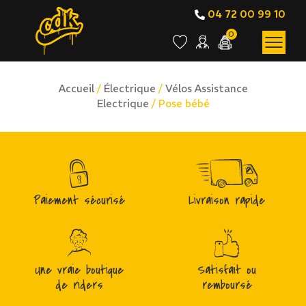
04 72 00 99 10
0
Accueil
/
Électrique
/
Vélos Assistance
Electrique
/ Pose bébé
Paiement sécurisé
Livraison rapide
Une vraie boutique
Satisfait ou
de riders
remboursé