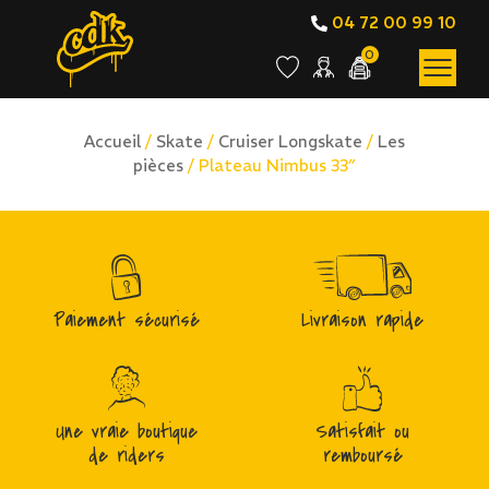
04 72 00 99 10
0
Accueil
/
Skate
/
Cruiser Longskate
/
Les
pièces
/ Plateau Nimbus 33″
Paiement sécurisé
Livraison rapide
Une vraie boutique
Satisfait ou
de riders
remboursé