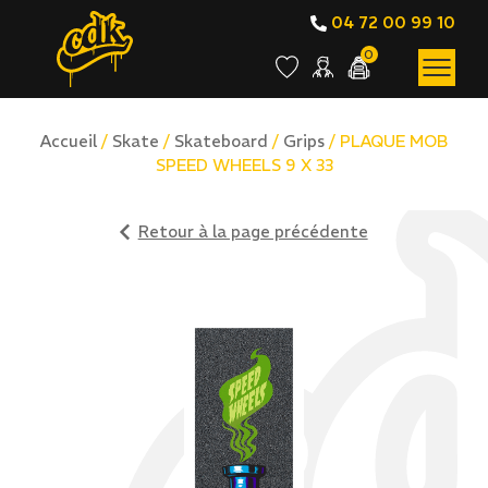
04 72 00 99 10
0
Accueil
/
Skate
/
Skateboard
/
Grips
/ PLAQUE MOB
SPEED WHEELS 9 X 33
Retour à la page précédente