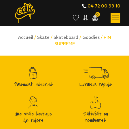
04 72 00 99 10
0
Accueil
/
Skate
/
Skateboard
/
Goodies
/ PIN
SUPREME
Paiement sécurisé
Livraison rapide
Une vraie boutique
Satisfait ou
de riders
remboursé