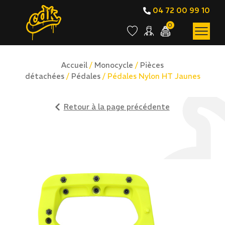
04 72 00 99 10
0
Accueil
/
Monocycle
/
Pièces
détachées
/
Pédales
/ Pédales Nylon HT Jaunes
Retour à la page précédente