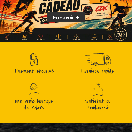
En savoir +
Paiement sécurisé
Livraison rapide
Une vraie boutique
Satisfait ou
de riders
remboursé