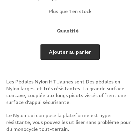
Plus que 1 en stock
Quantité
quantité
de
Pédales
Ajouter au panier
Nylon
HT
Jaunes
Les Pédales Nylon HT Jaunes sont Des pédales en
Nylon larges, et très résistantes. La grande surface
concave, couplée aux longs picots vissés offrent une
surface d’appui sécurisante.
Le Nylon qui compose la plateforme est hyper
résistante, vous pouvez les utiliser sans problème pour
du monocycle tout-terrain.