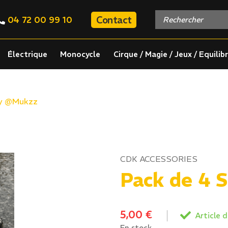
Contact
04 72 00 99 10
Électrique
Monocycle
Cirque / Magie / Jeux / Equilib
By @Mukzz
CDK ACCESSORIES
Pack de 4 
5,00
€
Article d