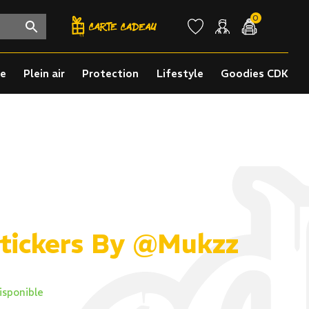
0
re
Plein air
Protection
Lifestyle
Goodies CDK
Stickers By @Mukzz
isponible