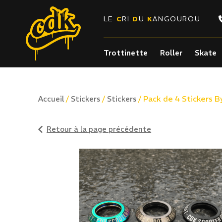
LE
C
RI
D
U
K
ANGOUROU
Trottinette
Roller
Skate
/
/
/ Pack de 4 Stickers 
Accueil
Stickers
Stickers
Retour à la page précédente