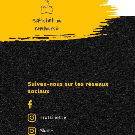
Satisfait ou
remboursé
Suivez-nous sur les réseaux
sociaux
Trottinette
Skate