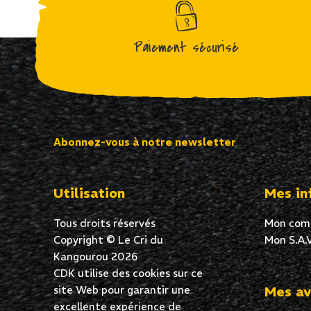
Paiement sécurisé
Abonnez-vous à notre newsletter
Utilisation
Mes in
Tous droits réservés
Mon com
Copyright © Le Cri du
Mon S.A.V
Kangourou 2026
CDK utilise des cookies sur ce
site Web pour garantir une
Mes av
excellente expérience de