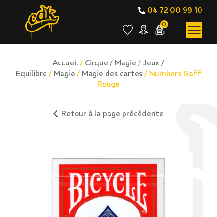
04 72 00 99 10
0
Accueil
/
Cirque / Magie / Jeux /
Equilibre
/
Magie
/
Magie des cartes
/ Numbers Gaff
Rouge
Retour à la page précédente