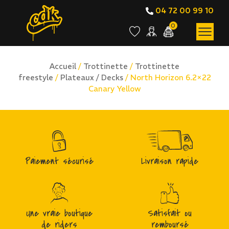
04 72 00 99 10
0
Accueil
/
Trottinette
/
Trottinette
freestyle
/
Plateaux / Decks
/ North Horizon 6.2×22
Canary Yellow
Paiement sécurisé
Livraison rapide
Une vraie boutique
Satisfait ou
de riders
remboursé