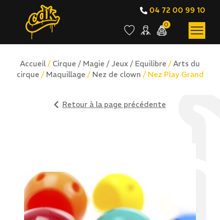
04 72 00 99 10
0
Accueil
/
Cirque / Magie / Jeux / Equilibre
/
Arts du
cirque
/
Maquillage
/
Nez de clown
/ Nez Play Grand
Retour à la page précédente