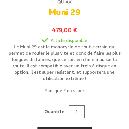
QU-AX
Muni 29
479,00
€
Article disponible
Le Muni 29 est le monocycle de tout-terrain qui
permet de rouler le plus vite et donc de faire les plus
longues distances, que ce soit en chemin ou sur la
route. Il est compatible avec un frein à disque en
option, il est super résistant, et supportera une
utilisation extrême !
Plus que 2 en stock
Quantité
quantité
de
Muni