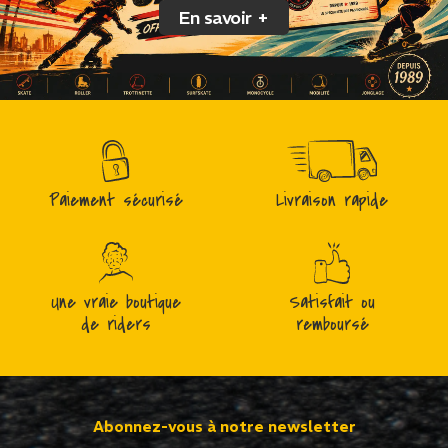
En savoir +
Paiement sécurisé
Livraison rapide
Une vraie boutique
Satisfait ou
de riders
remboursé
Abonnez-vous à notre newsletter