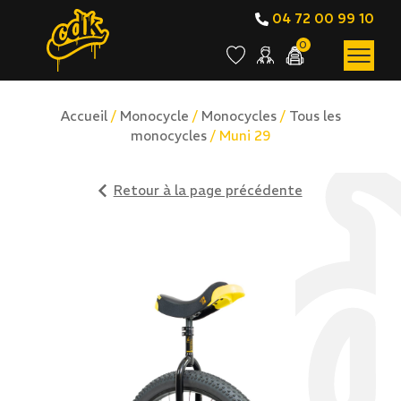
04 72 00 99 10
0
Accueil
/
Monocycle
/
Monocycles
/
Tous les
monocycles
/ Muni 29
Retour à la page précédente