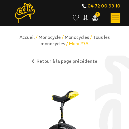
04 72 00 99 10
1
Accueil
/
Monocycle
/
Monocycles
/
Tous les
monocycles
/ Muni 27.5
Retour à la page précédente