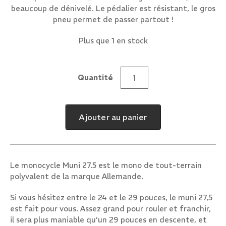
beaucoup de dénivelé. Le pédalier est résistant, le gros
pneu permet de passer partout !
Plus que 1 en stock
Quantité
quantité
de
Muni
Ajouter au panier
27.5
Le monocycle Muni 27.5 est le mono de tout-terrain
polyvalent de la marque Allemande.
Si vous hésitez entre le 24 et le 29 pouces, le muni 27,5
est fait pour vous. Assez grand pour rouler et franchir,
il sera plus maniable qu’un 29 pouces en descente, et