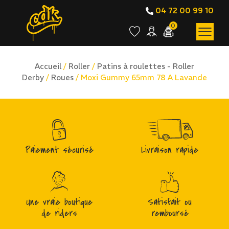
04 72 00 99 10
0
Accueil
/
Roller
/
Patins à roulettes - Roller
Derby
/
Roues
/ Moxi Gummy 65mm 78 A Lavande
Paiement sécurisé
Livraison rapide
Une vraie boutique
Satisfait ou
de riders
remboursé