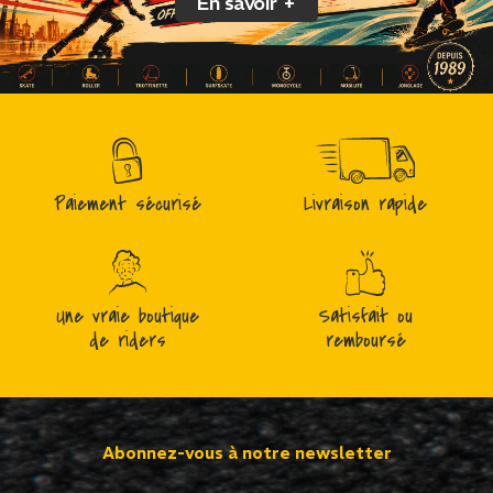
En savoir +
Paiement sécurisé
Livraison rapide
Une vraie boutique
Satisfait ou
de riders
remboursé
Abonnez-vous à notre newsletter