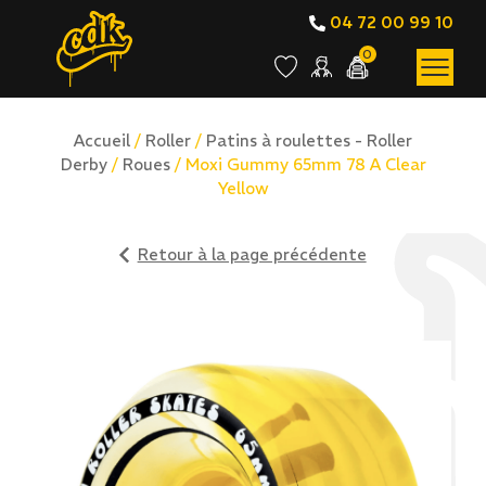
04 72 00 99 10
0
Accueil
/
Roller
/
Patins à roulettes - Roller
Derby
/
Roues
/ Moxi Gummy 65mm 78 A Clear
Yellow
Retour à la page précédente