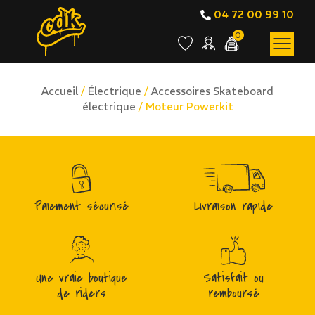
04 72 00 99 10
0
Accueil
/
Électrique
/
Accessoires Skateboard
électrique
/ Moteur Powerkit
Paiement sécurisé
Livraison rapide
Une vraie boutique
Satisfait ou
de riders
remboursé