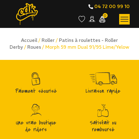
04 72 00 99 10
0
Accueil
/
Roller
/
Patins à roulettes - Roller
Derby
/
Roues
/ Morph 59 mm Dual 91/95 Lime/Yelow
Paiement sécurisé
Livraison rapide
Une vraie boutique
Satisfait ou
de riders
remboursé