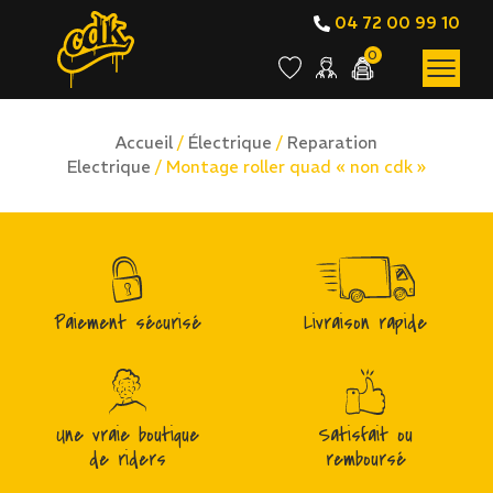
04 72 00 99 10
0
Accueil
/
Électrique
/
Reparation
Electrique
/ Montage roller quad « non cdk »
Paiement sécurisé
Livraison rapide
Une vraie boutique
Satisfait ou
de riders
remboursé