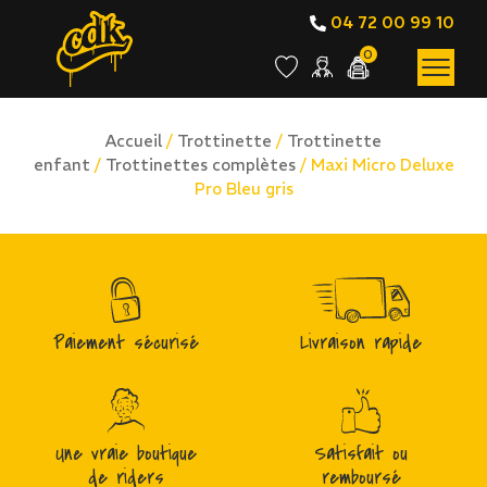
04 72 00 99 10
0
Accueil
/
Trottinette
/
Trottinette
enfant
/
Trottinettes complètes
/ Maxi Micro Deluxe
Pro Bleu gris
Paiement sécurisé
Livraison rapide
Une vraie boutique
Satisfait ou
de riders
remboursé