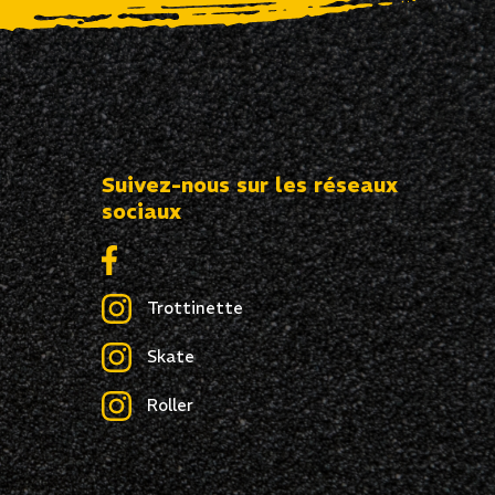
Suivez-nous sur les réseaux
sociaux
Trottinette
Skate
Roller