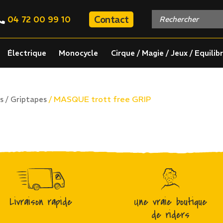
Contact
04 72 00 99 10
Électrique
Monocycle
Cirque / Magie / Jeux / Equilib
/ MASQUE trott free GRIP
s / Griptapes
Livraison rapide
Une vraie boutique
de riders