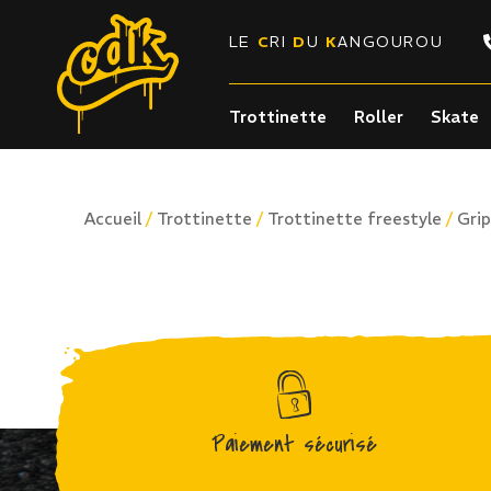
LE
C
RI
D
U
K
ANGOUROU
Trottinette
Roller
Skate
/
/
/
Accueil
Trottinette
Trottinette freestyle
Grip
Paiement sécurisé