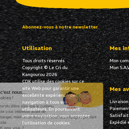
Abonnez-vous à notre newsletter
Utilisation
Mes in
Tous droits réservés
Mon com
Copyright © Le Cri du
Mon S.A.V
Kangourou 2026
CDK utilise des cookies sur ce
site Web pour garantir une
Mes av
Salut c'est nous...
excellente expérience de
les Cookies !
Livraison
navigation à tous ses
On a attendu d'être sûrs que le contenu
Paiement
utilisateurs. En poursuivant
de ce site vous intéresse avant de
Satisfai
votre navigation, vous acceptez
vous déranger, mais on aimerait bien vous accompagner pendant
Expédié 
l’utilisation de cookies.
votre visite...
C'est OK pour vous ?