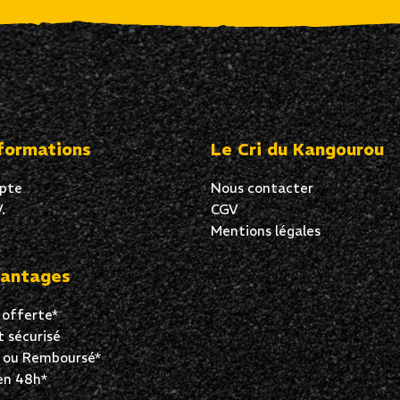
formations
Le Cri du Kangourou
pte
Nous contacter
.
CGV
Mentions légales
antages
 offerte*
 sécurisé
t ou Remboursé*
en 48h*