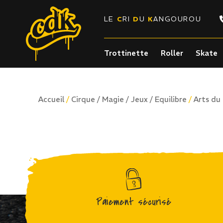
LE
C
RI
D
U
K
ANGOUROU
Trottinette
Roller
Skate
/
/
Accueil
Cirque / Magie / Jeux / Equilibre
Arts du
Paiement sécurisé