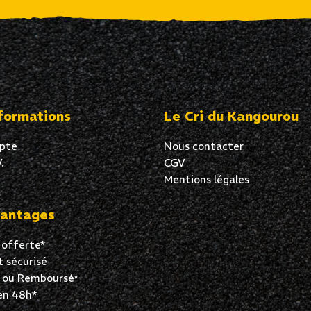
formations
Le Cri du Kangourou
pte
Nous contacter
.
CGV
Mentions légales
antages
 offerte*
 sécurisé
t ou Remboursé*
en 48h*