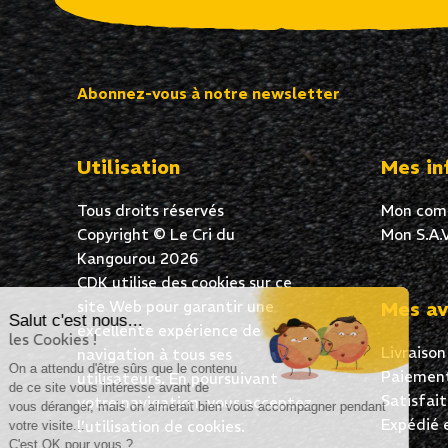
Abonnez-vous à notre newsletter
Utilisation
Mes in
Tous droits réservés
Mon com
Copyright © Le Cri du
Mon S.A.V
Kangourou 2026
CDK utilise des cookies sur ce
site Web pour garantir une
Mes av
Salut c'est nous...
excellente expérience de
les Cookies !
Livraison
navigation à tous ses
On a attendu d'être sûrs que le contenu
Paiement
utilisateurs. En poursuivant
de ce site vous intéresse avant de
Satisfai
votre navigation, vous acceptez
vous déranger, mais on aimerait bien vous accompagner pendant
Expédié 
l’utilisation de cookies.
votre visite...
C'est OK pour vous ?