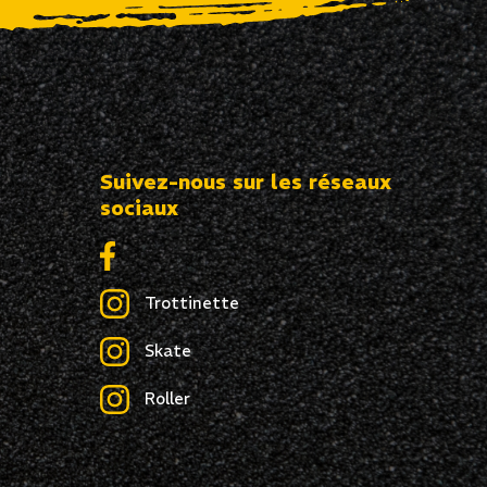
Suivez-nous sur les réseaux
sociaux
Trottinette
Skate
Roller