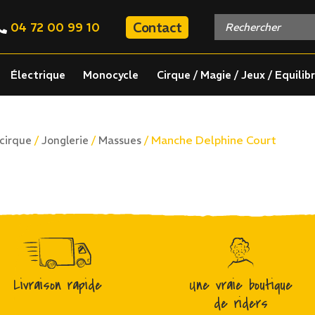
Contact
04 72 00 99 10
Électrique
Monocycle
Cirque / Magie / Jeux / Equilib
/
/
/ Manche Delphine Court
 cirque
Jonglerie
Massues
Livraison rapide
Une vraie boutique
de riders