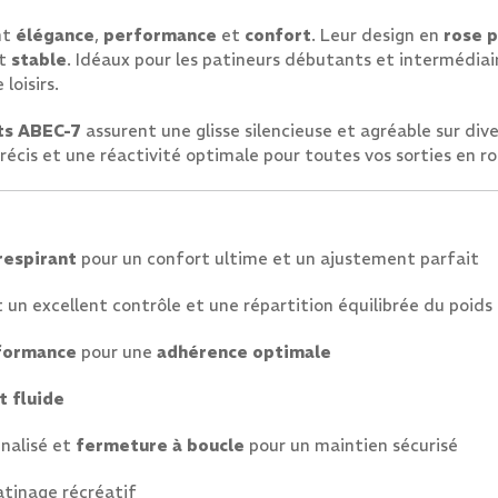
nt
élégance
,
performance
et
confort
. Leur design en
rose p
t
stable
. Idéaux pour les patineurs débutants et intermédiair
loisirs.
ts ABEC-7
assurent une glisse silencieuse et agréable sur div
écis et une réactivité optimale pour toutes vos sorties en rol
respirant
pour un confort ultime et un ajustement parfait
t un excellent contrôle et une répartition équilibrée du poids
formance
pour une
adhérence optimale
t fluide
nalisé et
fermeture à boucle
pour un maintien sécurisé
 patinage récréatif