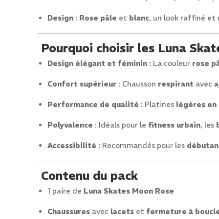
Design
:
Rose pâle
et
blanc
, un look raffiné e
Pourquoi choisir les Luna Ska
Design élégant et féminin
: La couleur
rose p
Confort supérieur
: Chausson
respirant
avec
a
Performance de qualité
: Platines
légères en
Polyvalence
: Idéals pour le
fitness urbain
, les
Accessibilité
: Recommandés pour les
débutan
Contenu du pack
1 paire de
Luna Skates Moon Rose
Chaussures
avec
lacets
et
fermeture à boucl