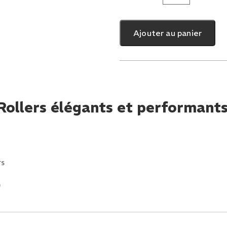
de
Luna
Ajouter au panier
Skates
Moon
Rose
ollers élégants et performants p
rs
)