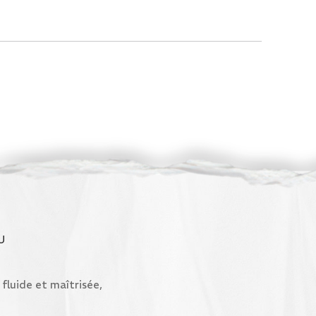
U
fluide et maîtrisée,