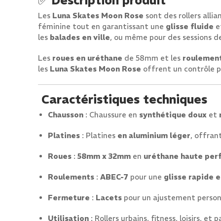
✅
Description produit
Les
Luna Skates Moon Rose
sont des rollers allia
féminine tout en garantissant une
glisse fluide
e
les
balades en ville
, ou même pour des sessions de 
Les
roues en uréthane
de 58mm et les
roulemen
les
Luna Skates Moon Rose
offrent un contrôle pr
Caractéristiques techniques
Chausson
: Chaussure en
synthétique doux
et
Platines
: Platines
en aluminium léger
, offran
Roues
:
58mm x 32mm
en
uréthane haute per
Roulements
:
ABEC-7
pour une
glisse rapide e
Fermeture
:
Lacets
pour un ajustement person
Utilisation
: Rollers urbains, fitness, loisirs, et