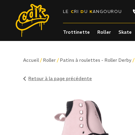
LE
C
RI
D
U
K
ANGOUROU
Trottinette
Roller
Skate
/
/
Accueil
Roller
Patins à roulettes - Roller Derby
Retour à la page précédente