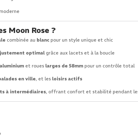
t moderne
tes Moon Rose ?
âle
combinée au
blanc
pour un style unique et chic
justement optimal
grâce aux lacets et à la boucle
 aluminium
et roues
larges de 58mm
pour un contrôle total
balades en ville
, et les
loisirs actifs
ts à intermédiaires
, offrant confort et stabilité pendant l
e