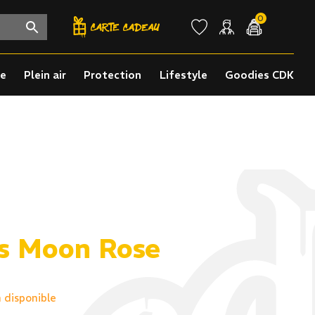
0
re
Plein air
Protection
Lifestyle
Goodies CDK
s Moon Rose
n disponible