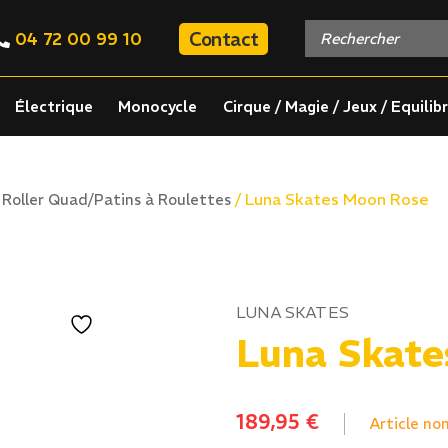
Contact
04 72 00 99 10
Électrique
Monocycle
Cirque / Magie / Jeux / Equilib
/
/ Luna Skates Moon Rose
Roller Quad/Patins à Roulettes
LUNA SKATES
Luna Skate
189,95
€
Article no