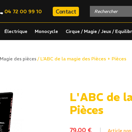
Contact
04 72 00 99 10
Électrique
Monocycle
Cirque / Magie / Jeux / Equilib
/ L’ABC de la magie des Pièces + Pièces
Magie des pièces
L'ABC de la
Pièces
79,00
€
Article non