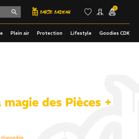
0
re
Plein air
Protection
Lifestyle
Goodies CDK
 magie des Pièces +
 disponible