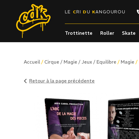
LE
C
RI
D
U
K
ANGOUROU
Trottinette
Roller
Skate
/
/
/
Accueil
Cirque / Magie / Jeux / Equilibre
Magie
Retour à la page précédente