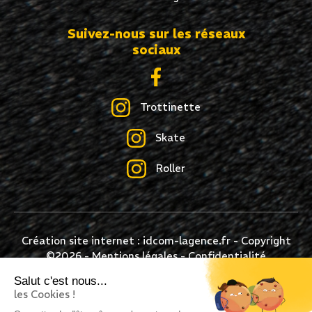
Suivez-nous sur les réseaux
sociaux
Trottinette
Skate
Roller
Création site internet : idcom-lagence.fr
- Copyright
©2026 -
Mentions légales
-
Confidentialité
Salut c'est nous...
les Cookies !