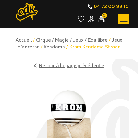
04 72 00 99 10
0
Accueil
/
Cirque / Magie / Jeux / Equilibre
/
Jeux
d'adresse
/
Kendama
/ Krom Kendama Strogo
Retour à la page précédente