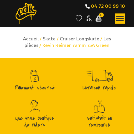
04 72 00 99 10
0
Accueil
/
Skate
/
Cruiser Longskate
/
Les
pièces
/ Kevin Reimer 72mm 75A Green
Paiement sécurisé
Livraison rapide
Une vraie boutique
Satisfait ou
de riders
remboursé