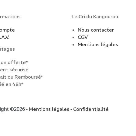
rmations
Le Cri du Kangourou
compte
Nous contacter
A.V.
CGV
Mentions légales
ntages
son offerte*
ent sécurisé
fait ou Remboursé*
ié en 48h*
ight ©2026 -
-
Mentions légales
Confidentialité