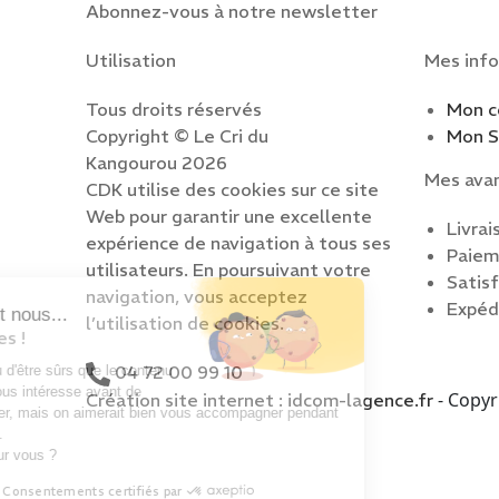
Abonnez-vous à notre newsletter
Utilisation
Mes info
Tous droits réservés
Mon 
Copyright © Le Cri du
Mon S.
Kangourou 2026
Mes ava
CDK utilise des cookies sur ce site
Web pour garantir une excellente
Livrai
expérience de navigation à tous ses
Paiem
utilisateurs. En poursuivant votre
Satis
navigation, vous acceptez
Expéd
Salut c'est nous...
l’utilisation de cookies.
les Cookies !
04 72 00 99 10
On a attendu d'être sûrs que le contenu
de ce site vous intéresse avant de
- Copyr
Création site internet : idcom-lagence.fr
vous déranger, mais on aimerait bien vous accompagner pendant
votre visite...
C'est OK pour vous ?
Consentements certifiés par