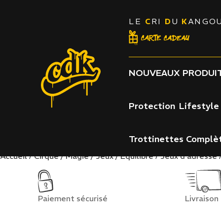
LE
C
RI
D
U
K
ANGO
NOUVEAUX PRODUIT
Protection
Lifestyle
Trottinettes Complè
/
/
Accueil
Cirque / Magie / Jeux / Equilibre
Jeux d'adresse
Paiement sécurisé
Livraison