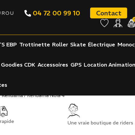
04 72 00 99 10
Contact
UROU
S EBP
Trottinette
Roller
Skate
Électrique
Monoc
Goodies CDK
Accessoires
GPS
Location Animatio
tes
/
/ Kendama Noia 4
Kendama
 rapide
Une vraie boutique de riders