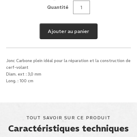
Quantité
quantité
de
Jonc
Ajouter au panier
carbone
Eco
3mm
x
Jonc Carbone plein idéal pour la réparation et la construction de
1m
cerf-volant
Diam. ext : 3,0 mm
Long. : 100 cm
TOUT SAVOIR SUR CE PRODUIT
Caractéristiques techniques