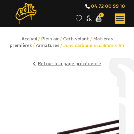
04 72 00 99 10
0
Accueil
/
Plein air
/
Cerf-volant
/
Matières
premières
/
Armatures
/ Jonc carbone Eco 3mm x 1m
Retour à la page précédente