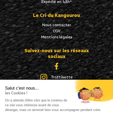
Expédié en 48h*
Le Cri du Kangourou
Nous contacter
CGV
Mentions légales
Suivez-nous sur les réseaux
sociaux
Trottinette
Salut c'est nous...
Skate
les Cookies !
Roller
On a attendu d'être sûrs que le contenu de
ce site vous intéresse avant de vous
déranger, mais on aimerait bien vous accompagner pendant votre