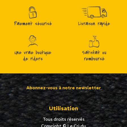
Paiement sécurisé
Livraison rapide
Une vraie boutique
Satisfait ou
de riders
remboursé
Abonnez-vous à notre newsletter
Utilisation
Tous droits réservés
Copyright © Le Cri du