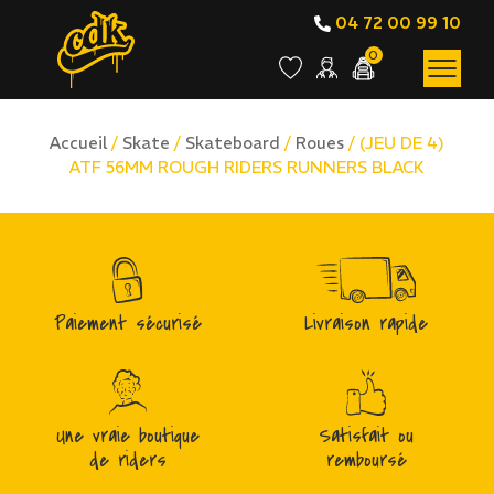
04 72 00 99 10
0
Accueil
/
Skate
/
Skateboard
/
Roues
/ (JEU DE 4)
ATF 56MM ROUGH RIDERS RUNNERS BLACK
Paiement sécurisé
Livraison rapide
Une vraie boutique
Satisfait ou
de riders
remboursé