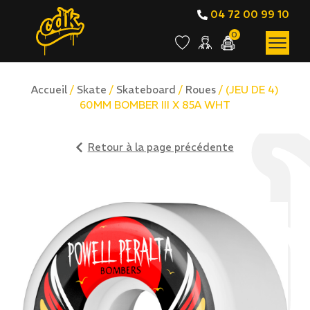
04 72 00 99 10
0
Accueil
/
Skate
/
Skateboard
/
Roues
/ (JEU DE 4)
60MM BOMBER III X 85A WHT
Retour à la page précédente