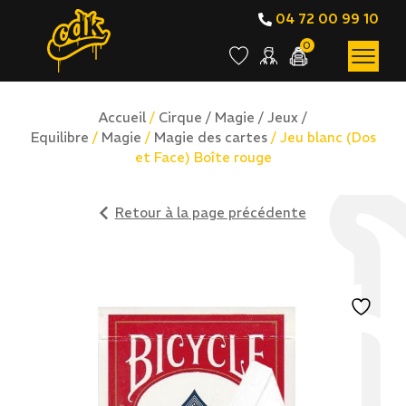
04 72 00 99 10
0
Accueil
/
Cirque / Magie / Jeux /
Equilibre
/
Magie
/
Magie des cartes
/ Jeu blanc (Dos
et Face) Boîte rouge
Retour à la page précédente