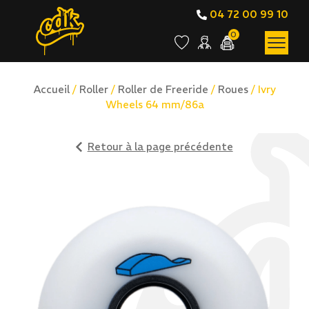
04 72 00 99 10
0
Accueil
/
Roller
/
Roller de Freeride
/
Roues
/ Ivry
Wheels 64 mm/86a
Retour à la page précédente