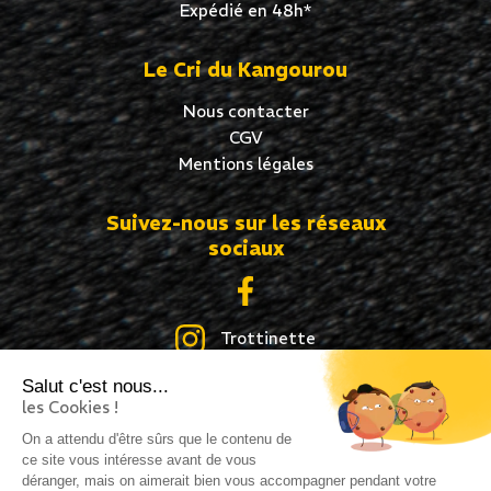
Expédié en 48h*
Le Cri du Kangourou
Nous contacter
CGV
Mentions légales
Suivez-nous sur les réseaux
sociaux
Trottinette
Salut c'est nous...
Skate
les Cookies !
Roller
On a attendu d'être sûrs que le contenu de
ce site vous intéresse avant de vous
déranger, mais on aimerait bien vous accompagner pendant votre