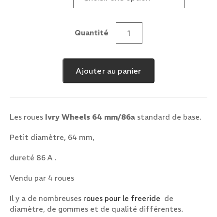
Quantité
quantité
de
Ivry
Ajouter au panier
Wheels
64
mm/86a
Les roues
Ivry Wheels 64 mm/86a
standard de base.
Petit diamètre, 64 mm,
dureté 86 A .
Vendu par 4 roues
Il y a de nombreuses
roues pour le freeride
de
diamètre, de gommes et de qualité différentes.