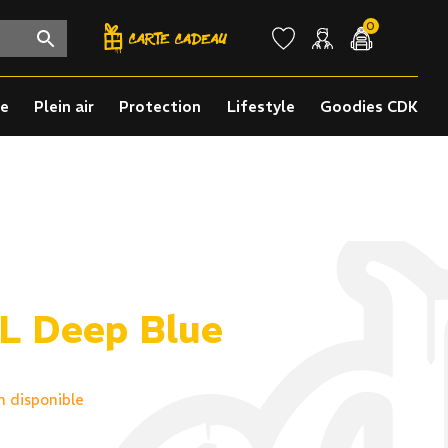
0
re
Plein air
Protection
Lifestyle
Goodies CDK
0L Deep Blue
n disponible