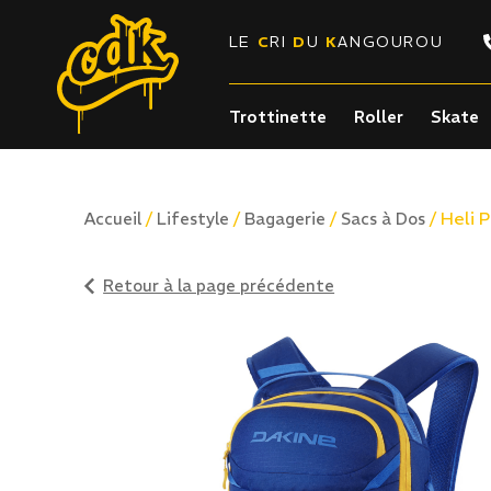
LE
C
RI
D
U
K
ANGOUROU
Trottinette
Roller
Skate
/
/
/
/ Heli 
Accueil
Lifestyle
Bagagerie
Sacs à Dos
Retour à la page précédente