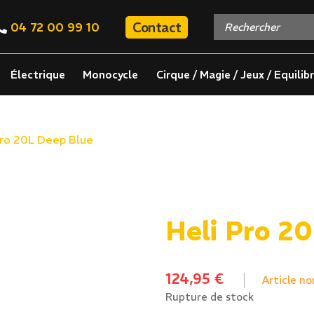
Contact
04 72 00 99 10
Électrique
Monocycle
Cirque / Magie / Jeux / Equilib
Pro 20L Deep Blue
Heli Pro 2
124,95
€
Article no
Rupture de stock