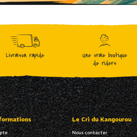
Livraison rapide
Une vraie boutique
de riders
formations
Le Cri du Kangourou
pte
Nous contacter