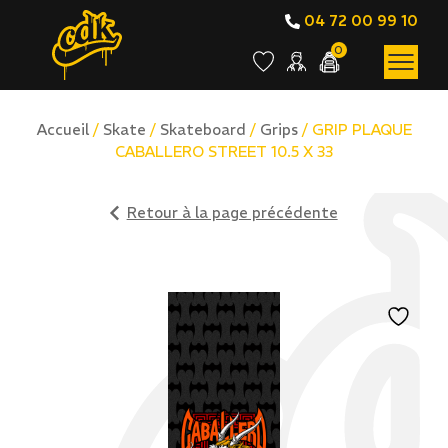
04 72 00 99 10
0
Accueil
/
Skate
/
Skateboard
/
Grips
/ GRIP PLAQUE
CABALLERO STREET 10.5 X 33
Retour à la page précédente