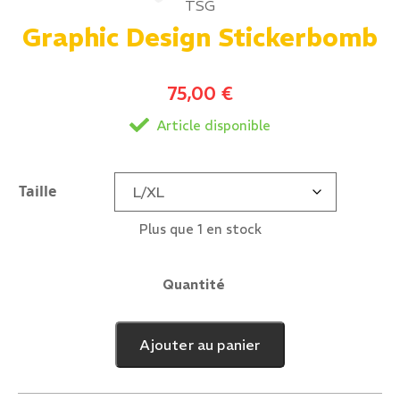
TSG
Graphic Design Stickerbomb
75,00
€
Article disponible
Taille
Plus que 1 en stock
Quantité
quantité
de
Graphic
Ajouter au panier
Design
Stickerbomb