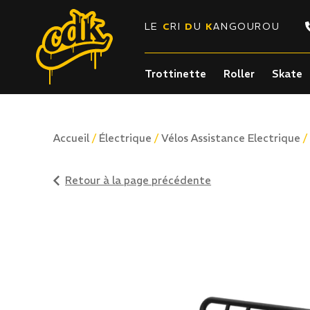
LE
C
RI
D
U
K
ANGOUROU
Trottinette
Roller
Skate
/
/
/
Accueil
Électrique
Vélos Assistance Electrique
Retour à la page précédente