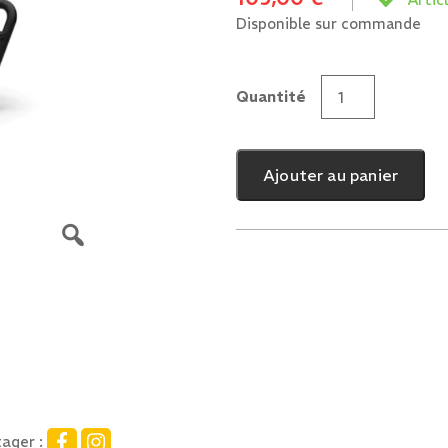
Disponible sur commande
Quantité
quantité
de
Grand
Ajouter au panier
Panier
Avant
ager :