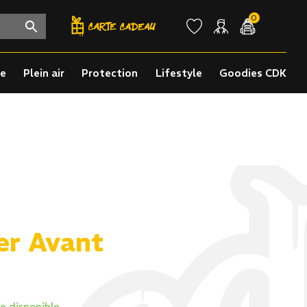
0
re
Plein air
Protection
Lifestyle
Goodies CDK
er Avant
e disponible