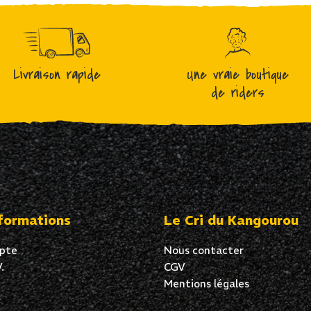
Livraison rapide
Une vraie boutique
de riders
formations
Le Cri du Kangourou
pte
Nous contacter
.
CGV
Mentions légales