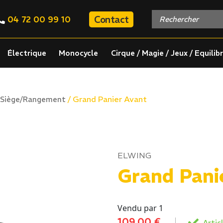
Contact
04 72 00 99 10
Électrique
Monocycle
Cirque / Magie / Jeux / Equilib
/ Grand Panier Avant
Siège/Rangement
ELWING
Grand Pani
Vendu par 1
109,00
€
Articl