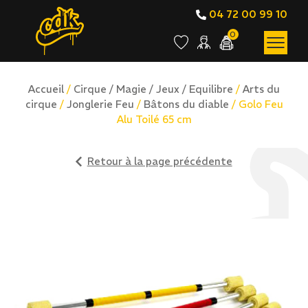
04 72 00 99 10
0
Accueil
/
Cirque / Magie / Jeux / Equilibre
/
Arts du
cirque
/
Jonglerie Feu
/
Bâtons du diable
/ Golo Feu
Alu Toilé 65 cm
Retour à la page précédente