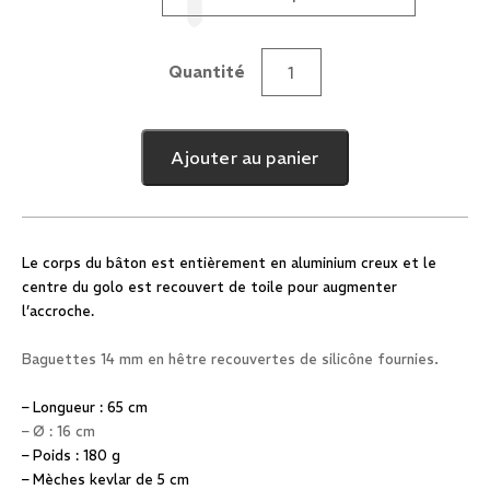
Quantité
quantité
de
Golo
Ajouter au panier
Feu
Alu
Toilé
65
Le corps du bâton est entièrement en aluminium creux et le
cm
centre du golo est recouvert de toile pour augmenter
l’accroche.
.
Baguettes 14 mm en hêtre recouvertes de silicône fournies
– Longueur : 65 cm
– Ø : 16 cm
– Poids : 180 g
– Mèches kevlar de 5 cm