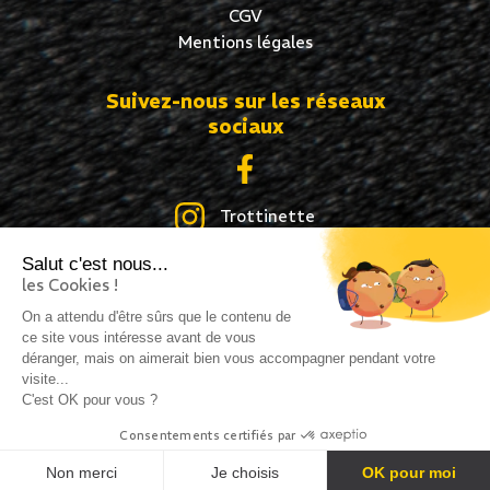
CGV
Mentions légales
Suivez-nous sur les réseaux
sociaux
Trottinette
Salut c'est nous...
Skate
les Cookies !
Roller
On a attendu d'être sûrs que le contenu de
ce site vous intéresse avant de vous
déranger, mais on aimerait bien vous accompagner pendant votre
visite...
C'est OK pour vous ?
Création site internet : idcom-lagence.fr
- Copyright
Consentements certifiés par
©2026 -
Mentions légales
-
Confidentialité
Non merci
Je choisis
OK pour moi