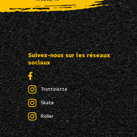
Suivez-nous sur les réseaux
sociaux
Trottinette
Skate
Roller