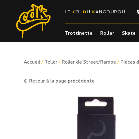
LE
C
RI
D
U
K
ANGOUROU
Trottinette
Roller
Skate
/
/
/
Accueil
Roller
Roller de Street/Rampe
Pièces d
Retour à la page précédente