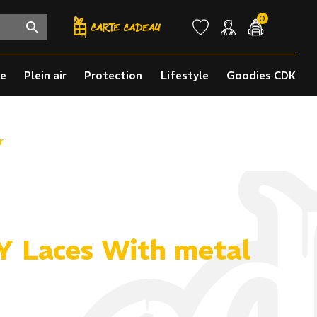
0
re
Plein air
Protection
Lifestyle
Goodies CDK
r
 Laces With metal