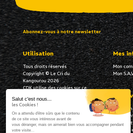
Abonnez-vous à notre newsletter
Utilisation
Mes in
Tous droits réservés
Mon com
Copyright © Le Cri du
Mon S.A.V
Kangourou 2026
CDK utilise des cookies sur ce
site Web pour garantir une
Mes av
Salut c'est nous...
excellente expérience de
les Cookies !
Livraison
navigation à tous ses
On a attendu d'être sûrs que le contenu
Paiement
utilisateurs. En poursuivant
de ce site vous intéresse avant de
Satisfai
votre navigation, vous acceptez
vous déranger, mais on aimerait bien vous accompagner pendant
Expédié 
l’utilisation de cookies.
votre visite...