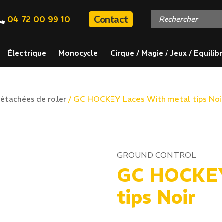
Contact
04 72 00 99 10
Électrique
Monocycle
Cirque / Magie / Jeux / Equilib
/ GC HOCKEY Laces With metal tips Noi
étachées de roller
GROUND CONTROL
GC HOCKEY
tips Noir