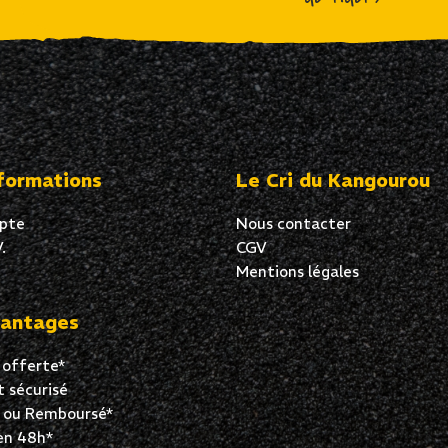
formations
Le Cri du Kangourou
pte
Nous contacter
.
CGV
Mentions légales
antages
 offerte*
 sécurisé
t ou Remboursé*
en 48h*