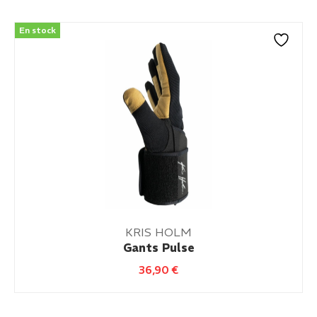
En stock
KRIS HOLM
Gants Pulse
36,90
€