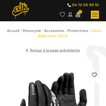
04 72 00 99 10
0
Accueil
/
Monocycle
/
Accessoires
/
Protections
/ Gants
Bolle Hiver (XS,S)
Retour à la page précédente