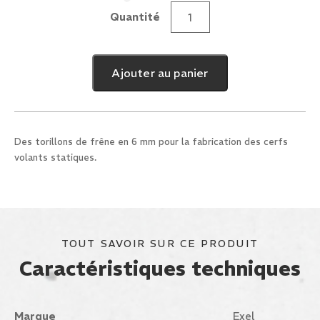
Quantité
quantité
de
Frêne
Ajouter au panier
6mm
x
1m
Des torillons de frêne en 6 mm pour la fabrication des cerfs
volants statiques.
TOUT SAVOIR SUR CE PRODUIT
Caractéristiques techniques
Marque
Exel