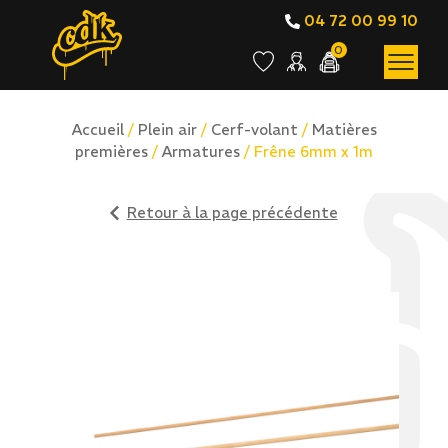
04 72 00 99 10
0
Accueil
/
Plein air
/
Cerf-volant
/
Matières
premières
/
Armatures
/ Frêne 6mm x 1m
Retour à la page précédente