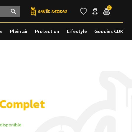
0
re
Plein air
Protection
Lifestyle
Goodies CDK
 Complet
 disponible