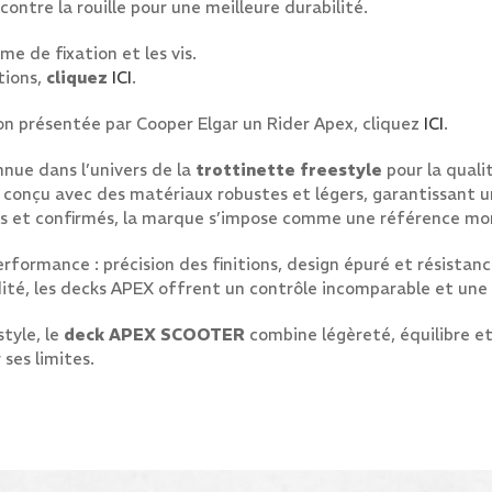
ontre la rouille pour une meilleure durabilité.
e de fixation et les vis.
tions,
cliquez
ICI
.
ion présentée par Cooper Elgar un Rider Apex, cliquez
ICI
.
ue dans l’univers de la
trottinette freestyle
pour la quali
 conçu avec des matériaux robustes et légers, garantissant un
nnels et confirmés, la marque s’impose comme une référence mo
performance : précision des finitions, design épuré et résistan
dité, les decks APEX offrent un contrôle incomparable et une 
style, le
deck APEX SCOOTER
combine légèreté, équilibre et 
ses limites.