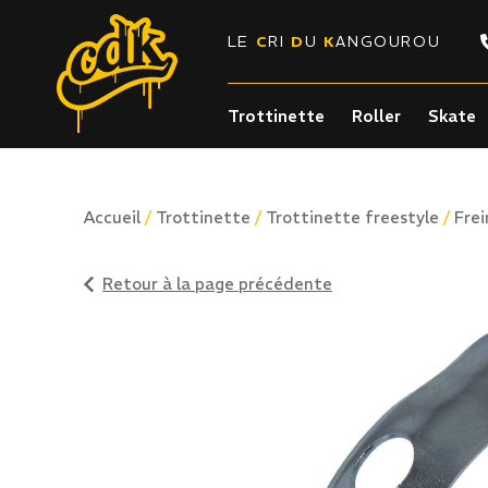
LE
C
RI
D
U
K
ANGOUROU
Trottinette
Roller
Skate
/
/
/
Accueil
Trottinette
Trottinette freestyle
Frei
Retour à la page précédente