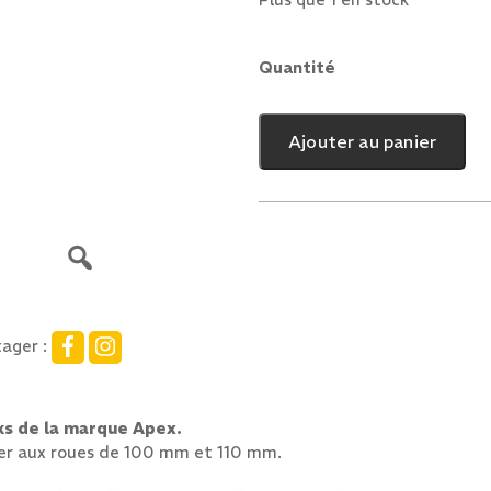
Plus que 1 en stock
Quantité
quantité
de
Frein
Ajouter au panier
Apex
Complet
ager :
ks de la marque Apex.
apter aux roues de 100 mm et 110 mm.