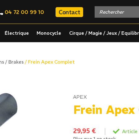
Contact
04 72 00 99 10
Électrique
Monocycle
Cirque / Magie / Jeux / Equilib
/ Frein Apex Complet
ns / Brakes
APEX
Frein Apex
29,95
€
Article