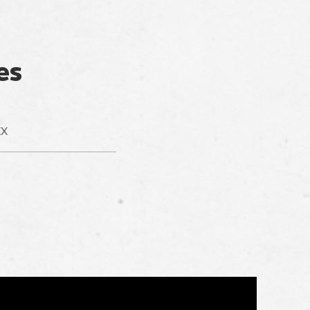
es
EX