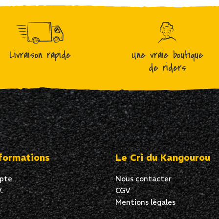
Livraison rapide
Une vraie boutique
de riders
formations
Le Cri du Kangourou
pte
Nous contacter
.
CGV
Mentions légales