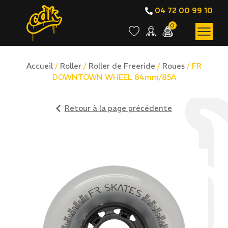
04 72 00 99 10
0
Accueil
/
Roller
/
Roller de Freeride
/
Roues
/ FR
DOWNTOWN WHEEL 84mm/85A
Retour à la page précédente