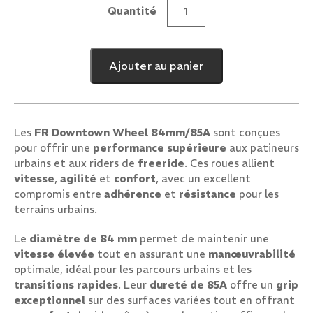
Quantité
quantité
de
FR
Ajouter au panier
DOWNTOWN
WHEEL
84mm/85A
Les
FR Downtown Wheel 84mm/85A
sont conçues
pour offrir une
performance supérieure
aux patineurs
urbains et aux riders de
freeride
. Ces roues allient
vitesse
,
agilité
et
confort
, avec un excellent
compromis entre
adhérence
et
résistance
pour les
terrains urbains.
Le
diamètre de 84 mm
permet de maintenir une
vitesse élevée
tout en assurant une
manœuvrabilité
optimale, idéal pour les parcours urbains et les
transitions rapides
. Leur
dureté de 85A
offre un
grip
exceptionnel
sur des surfaces variées tout en offrant